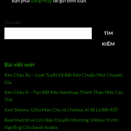
Bạn phải
đăng nhập
để gửi bình luận.
Tìm kiếm
TÌM
KIẾM
Bài viết mới
Kèo Châu Âu – Loạt Tuyệt Kỹ Bắt Kèo Chuẩn Như Chuyên
Gia
Kèo Châu Á – Tips Bắt Kèo Handicap Thành Thạo Như Cao
Thủ
Xavi Simons: Giữa Man City và Chelsea, Ai Sẽ Là Bến Đỗ?
Real Madrid và Cơn Bão Chuyển Nhượng: Militao Trước
Ngưỡng Cửa Saudi Arabia