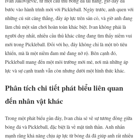
Ivan Jakovljevic, từ một cầu thủ bóng đá tài năng, giờ đây đã
bước vào hành trình mới với Pickleball. Ngày trước, anh quen với
những cú sút căng thẳng, đầy áp lực trên sân cỏ, và giờ anh đang
làm chủ một sân chơi hoàn toàn khác biệt. Ivan không phải là
người duy nhất, nhiều cầu thủ khác cũng đang tìm thấy niềm vui
mới trong Pickleball. Đối với họ, đây không chỉ là một trò tiêu
khiển, mà là một niềm đam mê đang nở rộ. Bên cạnh đó,
Pickleball mang đến một môi trường mới mẻ, nơi mà những áp
lực và sự cạnh tranh vẫn còn nhưng dưới một hình thức khác.
Phân tích chi tiết phát biểu liên quan
đến nhân vật khác
Trong một phát biểu gần đây, Ivan chia sẻ về sự tương đồng giữa
bóng đá và Pickleball, đặc biệt là về mặt tinh thần. Anh nhấn
mạnh rằng khả năng chịu áp lực từ bóng đá đã giúp anh rất nhiều