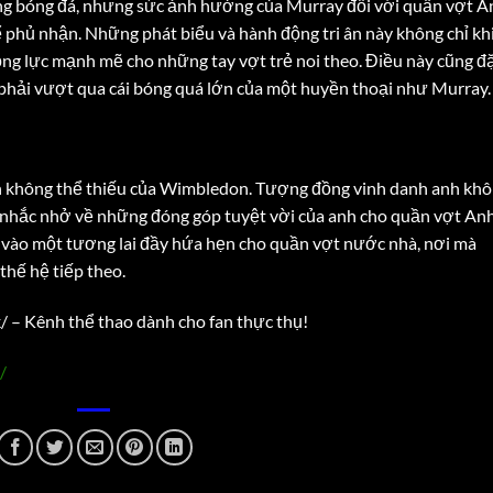
ng bóng đá, nhưng sức ảnh hưởng của Murray đối với quần vợt A
 phủ nhận. Những phát biểu và hành động tri ân này không chỉ kh
ng lực mạnh mẽ cho những tay vợt trẻ noi theo. Điều này cũng đ
họ phải vượt qua cái bóng quá lớn của một huyền thoại như Murray.
ần không thể thiếu của Wimbledon. Tượng đồng vinh danh anh kh
ời nhắc nhở về những đóng góp tuyệt vời của anh cho quần vợt An
vào một tương lai đầy hứa hẹn cho quần vợt nước nhà, nơi mà
hế hệ tiếp theo.
k/ – Kênh thể thao dành cho fan thực thụ!
/