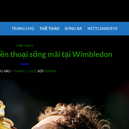
TRANG CHỦ
THỂ THAO
BÓNG ĐÁ
NETTLEANDRYE
THỂ THAO
ền thoại sống mãi tại Wimbledon
NG VÀO
3 THÁNG 7, 2025
BỞI
ADMIN