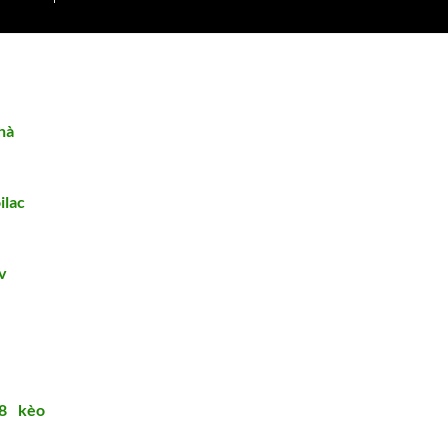
hà
ilac
v
8
|
kèo