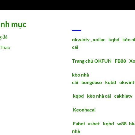
nh mục
ĐỐI TÁC
g đá
okwintv ,
xoilac
,
kqbd
,
kèo n
cái
 Thao
Trang chủ OKFUN
|
FB88
|
Xo
kèo nhà
cái
|
bongdaso
|
kqbd
|
okwint
kqbd
|
kèo nhà cái
|
cakhiatv
Keonhacai
Fabet
|
vsbet
|
kqbd
|
w88
|
bk
nhà