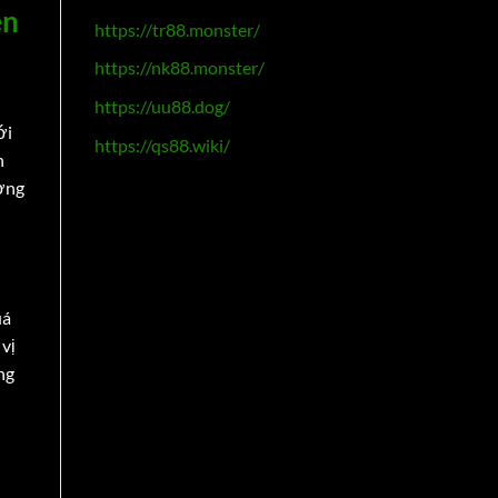
ền
https://tr88.monster/
https://nk88.monster/
https://uu88.dog/
ới
https://qs88.wiki/
n
ương
uá
 vị
ng