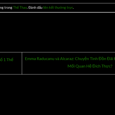
ăng trong
Thể Thao
. Đánh dấu
liên kết thường trực
.
Emma Raducanu và Alcaraz: Chuyện Tình Đồn Đãi
ố 1 Thế
Mối Quan Hệ Đích Thực?