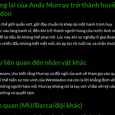
ng lai của Andy Murray trở thành huy
edon
thế giới quần vợt, giờ đây chuẩn bị khép lại một hành trình huy
vào làng banh nỉ, đến khi trở thành người hùng của nước Anh v
 lại dấu ấn không thể phai mờ. Lúc này, khi sự nghiệp ở giai đoạ
n chiến đấu không biết mệt mỏi, dù áp lực từ tuổi tác và chấn th
ểu liên quan đến nhân vật khác
Jevans, cho biết rằng Murray và đội ngũ của anh sẽ tham gia vào q
ỉ thể hiện sự tôn vinh của Wimbledon mà còn là lời khẳng định về
những người hâm mộ. Murray không chỉ là tay vợt vĩ đại với kỹ nă
 cường và quyết tâm.
ên quan (MU/Barca/đội khác)