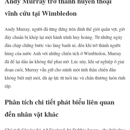
Andy Murray trở thành huyền thoại
vĩnh cửu tại Wimbledon
Andy Murray, người đã từng đứng trên đỉnh thế giới quần vợt, giờ
đây chuẩn bị khép lại một hành trình huy hoàng. Từ những ngày
đầu chập chững bước vào làng banh nỉ, đến khi trở thành người
hùng của nước Anh với những chiến tích ở Wimbledon, Murray
đã để lại dấu ấn không thể phai mờ. Lúc này, khi sự nghiệp ở giai
đoạn cuối, Murray vẫn giữ cho mình một tinh thần chiến đấu
không biết mệt mỏi, dù áp lực từ tuổi tác và chấn thương luôn rình
rập.
Phân tích chi tiết phát biểu liên quan
đến nhân vật khác
Chủ tịch Câu lạc bộ All England, bà Debbie Jevans, cho biết rằng