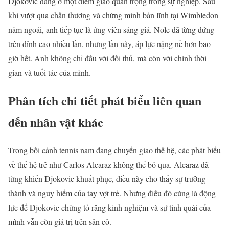
Djokovic đang ở một điểm giao quan trọng trong sự nghiệp. Sau
khi vượt qua chấn thương và chứng minh bản lĩnh tại Wimbledon
năm ngoái, anh tiếp tục là ứng viên sáng giá. Nole đã từng đứng
trên đỉnh cao nhiều lần, nhưng lần này, áp lực nặng nề hơn bao
giờ hết. Anh không chỉ đấu với đối thủ, mà còn với chính thời
gian và tuổi tác của mình.
Phân tích chi tiết phát biểu liên quan
đến nhân vật khác
Trong bối cảnh tennis nam đang chuyển giao thế hệ, các phát biểu
về thế hệ trẻ như Carlos Alcaraz không thể bỏ qua. Alcaraz đã
từng khiến Djokovic khuất phục, điều này cho thấy sự trưởng
thành và nguy hiểm của tay vợt trẻ. Nhưng điều đó cũng là động
lực để Djokovic chứng tỏ rằng kinh nghiệm và sự tinh quái của
mình vẫn còn giá trị trên sân cỏ.