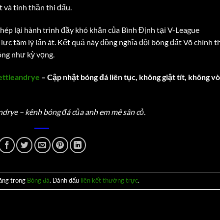
 và tinh thần thi đấu.
hép lại hành trình đầy khó khăn của Bình Định tại V-League
 lực tâm lý lấn át. Kết quả này đồng nghĩa đội bóng đất Võ chính 
ông như kỳ vọng.
ettleandrye
– Cập nhật bóng đá liên tục, không giật tít, không v
ndrye – kênh bóng đá của anh em mê sân cỏ.
đăng trong
Bóng đá
. Đánh dấu
liên kết thường trực
.