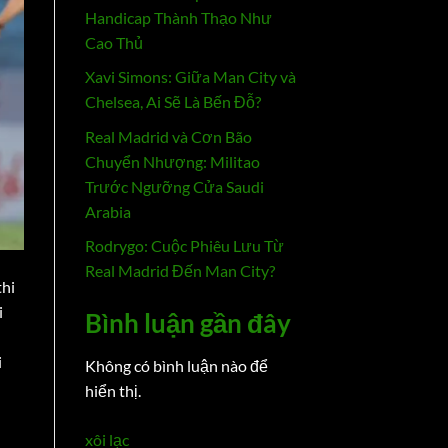
Handicap Thành Thạo Như
Cao Thủ
Xavi Simons: Giữa Man City và
Chelsea, Ai Sẽ Là Bến Đỗ?
Real Madrid và Cơn Bão
Chuyển Nhượng: Militao
Trước Ngưỡng Cửa Saudi
Arabia
Rodrygo: Cuộc Phiêu Lưu Từ
Real Madrid Đến Man City?
thi
i
Bình luận gần đây
i
Không có bình luận nào để
hiển thị.
xôi lạc