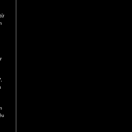
 từ
m
ự
,
ả
àn
ều