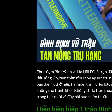
Thua đậm Bình Định vs Hà Nội FC là trận 
đấu lỏng lẻo, tinh thần rệu rã và áp lực trụ
bàn danh dự ở hiệp hai, màn trình diễn bạc 
không thể tránh khỏi. Không chỉ là trận thua
trong tiếc nuối và đầy bài học chiến thuật.
Diễn biến hiệp 1 trận Bình