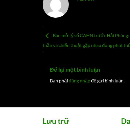
Bàn mở tỷ số CAHN trước Hải Phòng: 
thần và chiến thuật gặp nhau đúng phút th
Để lại một bình luận
Bạn phải
đăng nhập
để gửi bình luận.
Lưu trữ
Da