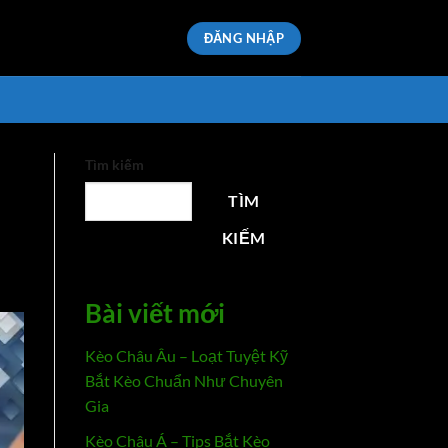
ĐĂNG NHẬP
Tìm kiếm
TÌM
KIẾM
Bài viết mới
Kèo Châu Âu – Loạt Tuyệt Kỹ
Bắt Kèo Chuẩn Như Chuyên
Gia
Kèo Châu Á – Tips Bắt Kèo