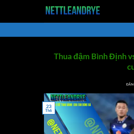
Bỏ
qua
nội
dung
Thua đậm Bình Định vs 
c
ĐĂN
23
Th6