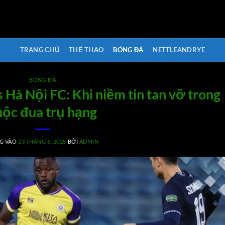
TRANG CHỦ
THỂ THAO
BÓNG ĐÁ
NETTLEANDRYE
BÓNG ĐÁ
Hà Nội FC: Khi niềm tin tan vỡ trong
uộc đua trụ hạng
G VÀO
23 THÁNG 6, 2025
BỞI
ADMIN