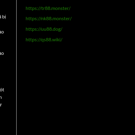
https://tr88.monster/
 bị
https://nk88.monster/
https://uu88.dog/
ạo
https://qs88.wiki/
ạo
sót
h
ự