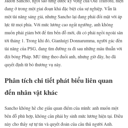
Jadon Sancho, ngôi sao từng được kỳ vọng của Old Trafford, hiện
đang ở trong một giai đoạn khá đặc biệt của sự nghiệp. Vẫn là
một tài năng sáng giá, nhưng Sancho lại đang phải đối mặt với áp
lực từ mọi phía. Với mức lương cao ngất ngưởng, anh không
muốn phải giảm bớt để tìm bến đỗ mới, dù có phải ngồi ngoài sân
tới tháng 1. Trong khi đó, Gianluigi Donnarumma, người gác đền
tài năng của PSG, đang tìm đường ra đi sau những mâu thuẫn với
đội bóng Pháp. MU từng theo đuổi anh, nhưng giờ đây, họ đã
quyết định từ bỏ thương vụ này.
Phân tích chi tiết phát biểu liên quan
đến nhân vật khác
Sancho không hề che giấu quan điểm của mình: anh muốn một
bến đỗ phù hợp, không cần phải hy sinh mức lương hiện tại. Điều
này cho thấy sự tự tin và quyết đoán của cầu thủ người Anh.