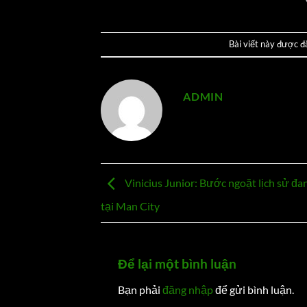
Bài viết này được 
ADMIN
Vinicius Junior: Bước ngoặt lịch sử đa
tại Man City
Để lại một bình luận
Bạn phải
đăng nhập
để gửi bình luận.