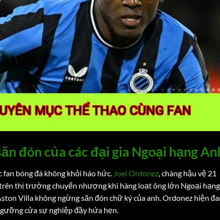
ăn đón của các đại gia Ngoại hạng An
c fan bóng đá không khỏi háo hức.
Joel Ordonez
, chàng hậu vệ 21
t trên thị trường chuyển nhượng khi hàng loạt ông lớn Ngoại hạng
Aston Villa không ngừng săn đón chữ ký của anh. Ordonez hiện đ
ngưỡng cửa sự nghiệp đầy hứa hẹn.