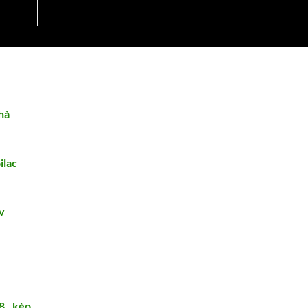
hà
ilac
v
8
|
kèo