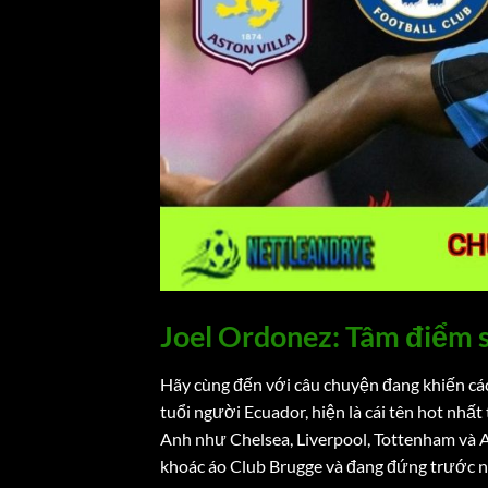
Joel Ordonez: Tâm điểm s
Hãy cùng đến với câu chuyện đang khiến cá
tuổi người Ecuador, hiện là cái tên hot nhấ
Anh như Chelsea, Liverpool, Tottenham và 
khoác áo Club Brugge và đang đứng trước 