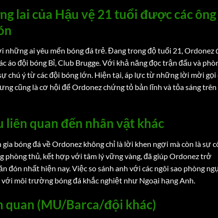
g lai của Hậu vệ 21 tuổi được các ông
ón
ới những ai yêu mến bóng đá trẻ. Đang trong độ tuổi 21, Ordonez 
c áo đội bóng Bỉ, Club Brugge. Với khả năng đọc trận đấu và phò
 chú ý từ các đội bóng lớn. Hiện tại, áp lực từ những lời mời gọi
ưng cũng là cơ hội để Ordonez chứng tỏ bản lĩnh và tỏa sáng trên
ểu liên quan đến nhân vật khác
 gia bóng đá về Ordonez không chỉ là lời khen ngợi mà còn là sự 
g phòng thủ, kết hợp với tâm lý vững vàng, đã giúp Ordonez trở
n đón nhất hiện nay. Việc so sánh anh với các ngôi sao phòng ng
 với môi trường bóng đá khắc nghiệt như Ngoại hạng Anh.
ên quan (MU/Barca/đội khác)