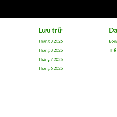
Lưu trữ
Da
Tháng 3 2026
Bón
Tháng 8 2025
Thể
Tháng 7 2025
Tháng 6 2025