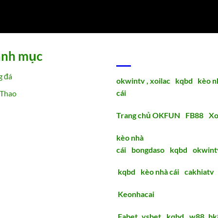
nh mục
ĐỐI TÁC
g đá
okwintv ,
xoilac
,
kqbd
,
kèo n
cái
 Thao
Trang chủ OKFUN
|
FB88
|
Xo
kèo nhà
cái
|
bongdaso
|
kqbd
|
okwint
kqbd
|
kèo nhà cái
|
cakhiatv
Keonhacai
Fabet
|
vsbet
|
kqbd
|
w88
|
bk