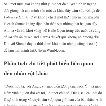
Sau một mùa giải không như ý, Sinner đã quyết định rẽ ngang,
đưa giọng hát của mình vào một ca khúc đầy cảm xúc với tựa đề
Polvere e Gloria
. Đây không chỉ là một thử nghiệm mới mà còn
là cách Sinner khẳng định bản thân sau những thất bại gần đây.
Anh ta vừa rời khỏi vòng 1/8 Halle Open trong tiếc nuối và cũng
để lại dấu ấn tại Roland Garros dù kết quả không như mong đợi.
Đối với Sinner, đây là thời điểm khó khăn nhưng cũng là cơ hội
để làm mới mình trước thềm Wimbledon.
Phân tích chi tiết phát biểu liên quan
đến nhân vật khác
“Được hợp tác với Andrea – một biểu tượng của nước Ý – là một
niềm vinh dự lớn đối với tôi,” Sinner chia sẻ. Đằng sau câu nói đó
là sự kính trọng và quyết tâm vượt qua giới hạn của bản thân. Anh
hiểu rằng, như Bocelli, mỗi thất bại chỉ là một nấc thang để tiến