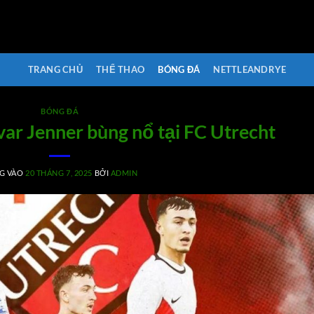
TRANG CHỦ
THỂ THAO
BÓNG ĐÁ
NETTLEANDRYE
BÓNG ĐÁ
Ivar Jenner bùng nổ tại FC Utrecht
G VÀO
20 THÁNG 7, 2025
BỞI
ADMIN