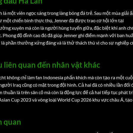
g đầu Hà Lan
h là một viên ngọc sáng trong làng bóng đá trẻ. Sau một mùa giải 
ư một chiến binh thực thụ, Jenner đã được trao cơ hội lớn tại
hường xuyên mà còn là người hùng tuyến giữa, đặc biệt khi anh ch
c. Phong độ đỉnh cao đó đã giúp Jenner ghi điểm mạnh với ban hu
 là phần thưởng xứng đáng và là thử thách thú vị cho sự nghiệp c
ểu liên quan đến nhân vật khác
cht không chỉ làm fan Indonesia phấn khích mà còn tạo ra một cuộ
 người Iraq cũng có mặt trong đội hình. Cả hai đã có nhiều lần đối
 thuần là trên sân cỏ mà còn là động lực để cả hai tiếp tục phát tr
 Asian Cup 2023 và vòng loại World Cup 2026 khu vực châu Á, tạo
n quan