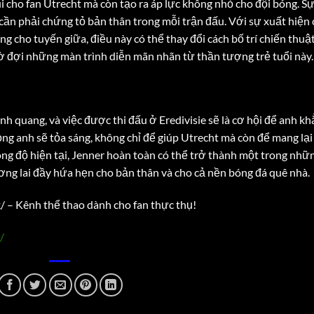
ui cho fan Utrecht mà còn tạo ra áp lực không nhỏ cho đội bóng. Sự
cần phải chứng tỏ bản thân trong mỗi trận đấu. Với sự xuất hiện 
g cho tuyến giữa, điều này có thể thay đổi cách bố trí chiến thuậ
hờ đợi những màn trình diễn mãn nhãn từ thần tượng trẻ tuổi này.
h quang, và việc được thi đấu ở Eredivisie sẽ là cơ hội để anh k
ng anh sẽ tỏa sáng, không chỉ để giúp Utrecht mà còn để mang lại
ng độ hiện tại, Jenner hoàn toàn có thể trở thành một trong nhữ
ương lai đầy hứa hẹn cho bản thân và cho cả nền bóng đá quê nhà.
k/ – Kênh thể thao dành cho fan thực thụ!
/