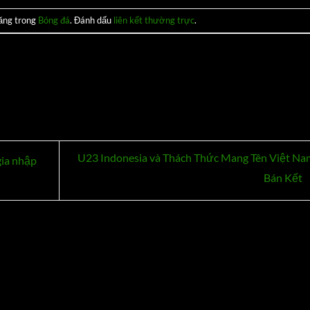
đăng trong
Bóng đá
. Đánh dấu
liên kết thường trực
.
U23 Indonesia và Thách Thức Mang Tên Việt N
gia nhập
Bán Kết