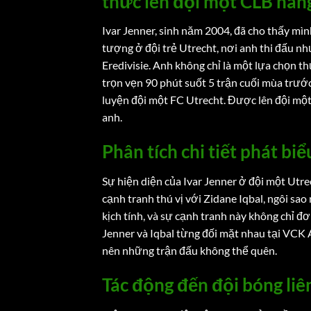
thức lên đội một CLB hàn
Ivar Jenner, sinh năm 2004, đã cho thấy mìn
tượng ở đội trẻ Utrecht, nơi anh thi đấu nh
Eredivisie. Anh không chỉ là một lựa chọn t
trọn vẹn 90 phút suốt 5 trận cuối mùa trướ
luyện đội một FC Utrecht. Được lên đội một
anh.
Phân tích chi tiết phát bi
Sự hiện diện của Ivar Jenner ở đội một Utre
cạnh tranh thú vị với Zidane Iqbal, ngôi sao
kịch tính, và sự cạnh tranh này không chỉ đơn
Jenner và Iqbal từng đối mặt nhau tại VCK
nên những trận đấu không thể quên.
Tác động đến đội bóng liê