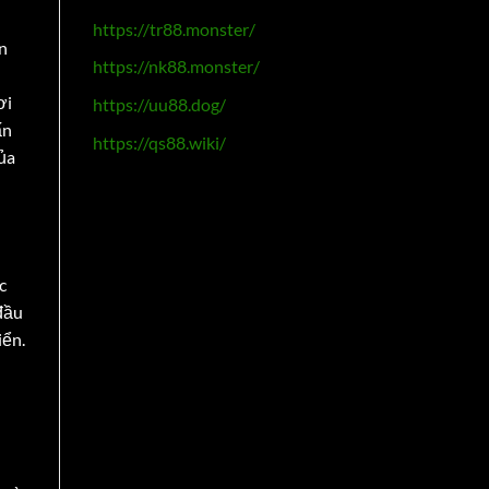
https://tr88.monster/
ấn
https://nk88.monster/
ơi
https://uu88.dog/
ấn
https://qs88.wiki/
ủa
c
 đầu
iển.