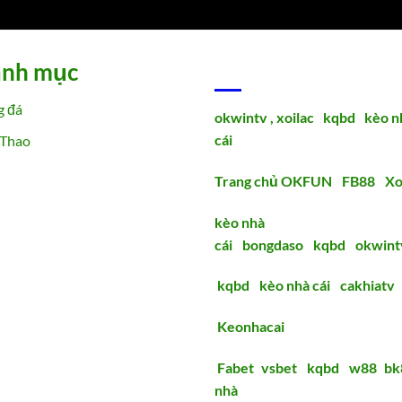
nh mục
ĐỐI TÁC
g đá
okwintv ,
xoilac
,
kqbd
,
kèo n
cái
 Thao
Trang chủ OKFUN
|
FB88
|
Xo
kèo nhà
cái
|
bongdaso
|
kqbd
|
okwint
kqbd
|
kèo nhà cái
|
cakhiatv
Keonhacai
Fabet
|
vsbet
|
kqbd
|
w88
|
bk
nhà