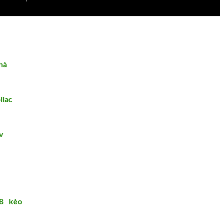
hà
ilac
v
8
|
kèo