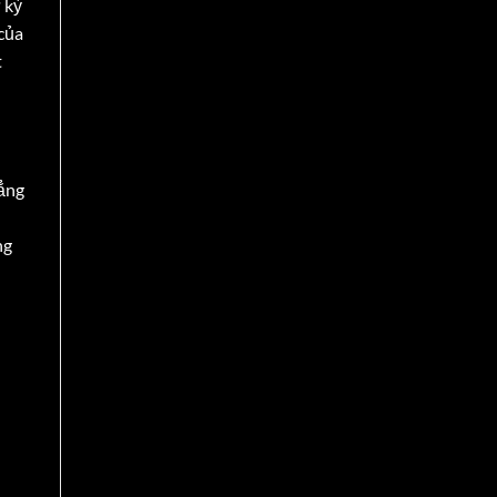
 kỳ
của
t
hẳng
ng