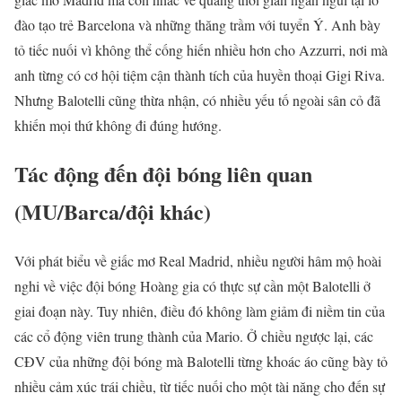
đào tạo trẻ Barcelona và những thăng trầm với tuyển Ý. Anh bày
tỏ tiếc nuối vì không thể cống hiến nhiều hơn cho Azzurri, nơi mà
anh từng có cơ hội tiệm cận thành tích của huyền thoại Gigi Riva.
Nhưng Balotelli cũng thừa nhận, có nhiều yếu tố ngoài sân cỏ đã
khiến mọi thứ không đi đúng hướng.
Tác động đến đội bóng liên quan
(MU/Barca/đội khác)
Với phát biểu về giấc mơ Real Madrid, nhiều người hâm mộ hoài
nghi về việc đội bóng Hoàng gia có thực sự cần một Balotelli ở
giai đoạn này. Tuy nhiên, điều đó không làm giảm đi niềm tin của
các cổ động viên trung thành của Mario. Ở chiều ngược lại, các
CĐV của những đội bóng mà Balotelli từng khoác áo cũng bày tỏ
nhiều cảm xúc trái chiều, từ tiếc nuối cho một tài năng cho đến sự