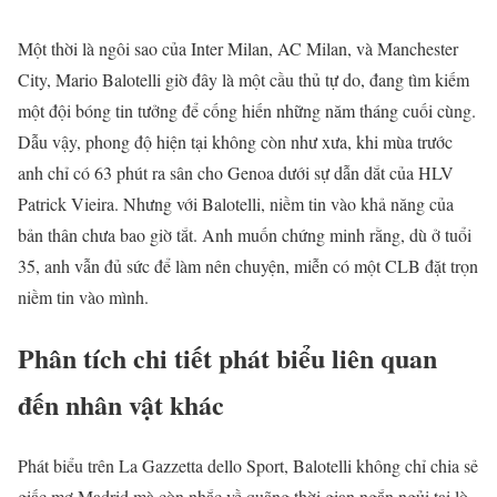
Một thời là ngôi sao của Inter Milan, AC Milan, và Manchester
City, Mario Balotelli giờ đây là một cầu thủ tự do, đang tìm kiếm
một đội bóng tin tưởng để cống hiến những năm tháng cuối cùng.
Dẫu vậy, phong độ hiện tại không còn như xưa, khi mùa trước
anh chỉ có 63 phút ra sân cho Genoa dưới sự dẫn dắt của HLV
Patrick Vieira. Nhưng với Balotelli, niềm tin vào khả năng của
bản thân chưa bao giờ tắt. Anh muốn chứng minh rằng, dù ở tuổi
35, anh vẫn đủ sức để làm nên chuyện, miễn có một CLB đặt trọn
niềm tin vào mình.
Phân tích chi tiết phát biểu liên quan
đến nhân vật khác
Phát biểu trên La Gazzetta dello Sport, Balotelli không chỉ chia sẻ
giấc mơ Madrid mà còn nhắc về quãng thời gian ngắn ngủi tại lò