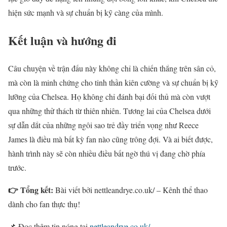
hiện sức mạnh và sự chuẩn bị kỹ càng của mình.
Kết luận và hướng đi
Câu chuyện về trận đấu này không chỉ là chiến thắng trên sân cỏ,
mà còn là minh chứng cho tinh thần kiên cường và sự chuẩn bị kỹ
lưỡng của Chelsea. Họ không chỉ đánh bại đối thủ mà còn vượt
qua những thử thách từ thiên nhiên. Tương lai của Chelsea dưới
sự dẫn dắt của những ngôi sao trẻ đầy triển vọng như Reece
James là điều mà bất kỳ fan nào cũng trông đợi. Và ai biết được,
hành trình này sẽ còn nhiều điều bất ngờ thú vị đang chờ phía
trước.
👉 Tổng kết:
Bài viết bởi nettleandrye.co.uk/ – Kênh thể thao
dành cho fan thực thụ!
📌 Đọc thêm tin nóng tại
nettleandrye.co.uk/