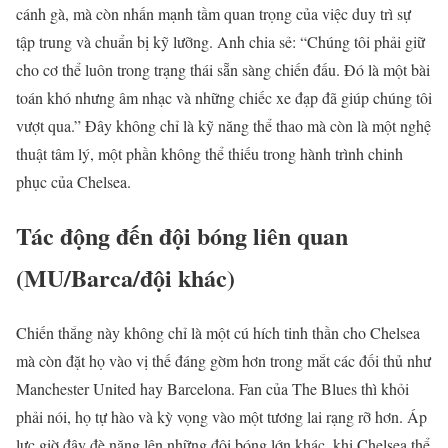
cánh gà, mà còn nhấn mạnh tầm quan trọng của việc duy trì sự
tập trung và chuẩn bị kỹ lưỡng. Anh chia sẻ: “Chúng tôi phải giữ
cho cơ thể luôn trong trạng thái sẵn sàng chiến đấu. Đó là một bài
toán khó nhưng âm nhạc và những chiếc xe đạp đã giúp chúng tôi
vượt qua.” Đây không chỉ là kỹ năng thể thao mà còn là một nghệ
thuật tâm lý, một phần không thể thiếu trong hành trình chinh
phục của Chelsea.
Tác động đến đội bóng liên quan
(MU/Barca/đội khác)
Chiến thắng này không chỉ là một cú hích tinh thần cho Chelsea
mà còn đặt họ vào vị thế đáng gờm hơn trong mắt các đối thủ như
Manchester United hay Barcelona. Fan của The Blues thì khỏi
phải nói, họ tự hào và kỳ vọng vào một tương lai rạng rỡ hơn. Áp
lực giờ đây đè nặng lên những đội bóng lớn khác, khi Chelsea thể