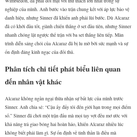
Wimbledon, đã phải đối mặt với thử thách lớn nhất trong sự
nghiệp của mình. Anh bước vào trận chung kết với áp lực bảo vệ
danh hiệu, nhưng Sinner đã khiến anh phải lùi bước. Dù Alcaraz
đã có khởi đầu tốt, giành chiến thắng ở set đầu tiên, nhưng Sinner
nhanh chóng lật ngược thế trận với ba set thắng liên tiếp. Màn
trình diễn sáng chói của Alcaraz đã bị lu mờ bởi sức mạnh và sự
ổn định đáng kinh ngạc của đối thủ.
Phân tích chi tiết phát biểu liên quan
đến nhân vật khác
Alcaraz không ngần ngại thừa nhận sự bất lực của mình trước
Sinner. Anh chia sẻ: “Cậu ấy đẩy tôi đến giới hạn trong mọi điểm
số.” Sinner đã chơi một trận đấu mà mọi tay vợt đều mơ ước với
khả năng trả giao bóng hai hoàn hảo, khiến Alcaraz nhiều lúc
không biết phải làm gì. Sự ổn định về tinh thần là điều mà