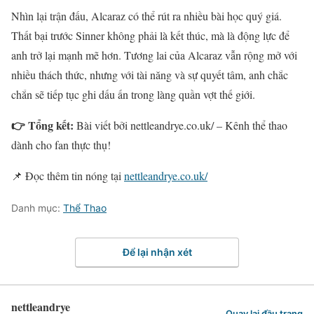
Nhìn lại trận đấu, Alcaraz có thể rút ra nhiều bài học quý giá.
Thất bại trước Sinner không phải là kết thúc, mà là động lực để
anh trở lại mạnh mẽ hơn. Tương lai của Alcaraz vẫn rộng mở với
nhiều thách thức, nhưng với tài năng và sự quyết tâm, anh chắc
chắn sẽ tiếp tục ghi dấu ấn trong làng quần vợt thế giới.
👉 Tổng kết:
Bài viết bởi nettleandrye.co.uk/ – Kênh thể thao
dành cho fan thực thụ!
📌 Đọc thêm tin nóng tại
nettleandrye.co.uk/
Danh mục:
Thể Thao
Để lại nhận xét
nettleandrye
Quay lại đầu trang