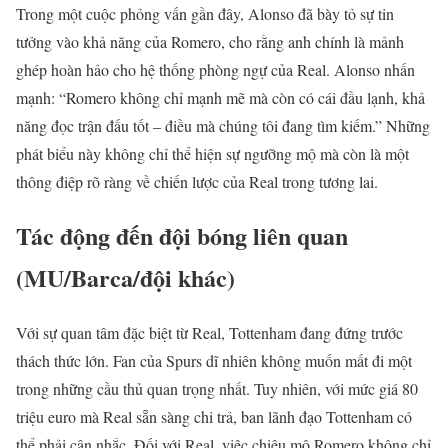
Trong một cuộc phỏng vấn gần đây, Alonso đã bày tỏ sự tin
tưởng vào khả năng của Romero, cho rằng anh chính là mảnh
ghép hoàn hảo cho hệ thống phòng ngự của Real. Alonso nhấn
mạnh: “Romero không chỉ mạnh mẽ mà còn có cái đầu lạnh, khả
năng đọc trận đấu tốt – điều mà chúng tôi đang tìm kiếm.” Những
phát biểu này không chỉ thể hiện sự ngưỡng mộ mà còn là một
thông điệp rõ ràng về chiến lược của Real trong tương lai.
Tác động đến đội bóng liên quan
(MU/Barca/đội khác)
Với sự quan tâm đặc biệt từ Real, Tottenham đang đứng trước
thách thức lớn. Fan của Spurs dĩ nhiên không muốn mất đi một
trong những cầu thủ quan trọng nhất. Tuy nhiên, với mức giá 80
triệu euro mà Real sẵn sàng chi trả, ban lãnh đạo Tottenham có
thể phải cân nhắc. Đối với Real, việc chiêu mộ Romero không chỉ