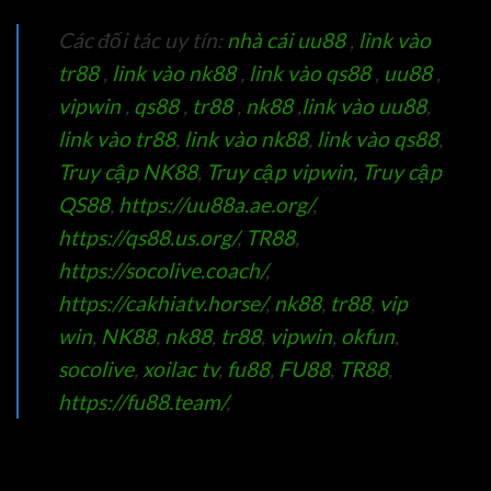
Các đối tác uy tín:
nhà cái uu88
,
link vào
tr88
,
link vào nk88
,
link vào qs88
,
uu88
,
vipwin
,
qs88
,
tr88
,
nk88
,
link vào uu88
,
link vào tr88
,
link vào nk88
,
link vào qs88
,
Truy cập NK88
,
Truy cập vipwin,
Truy cập
QS88
,
https://uu88a.ae.org/
,
https://qs88.us.org/
,
TR88
,
https://socolive.coach/
,
https://cakhiatv.horse/
,
nk88
,
tr88
,
vip
win
,
NK88
,
nk88
,
tr88
,
vipwin
,
okfun
,
socolive
,
xoilac tv
,
fu88
,
FU88
,
TR88
,
https://fu88.team/
,