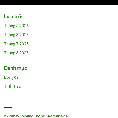
Lưu trữ
Tháng 3 2026
Tháng 8 2025
Tháng 7 2025
Tháng 6 2025
Danh mục
Bóng đá
Thể Thao
ĐỐI TÁC
okwintv ,
xoilac
,
kqbd
,
kèo nhà cái