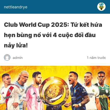
nettleandrye
Club World Cup 2025: Tứ kết hứa
hẹn bùng nổ với 4 cuộc đối đầu
nảy lửa!
admin
1 năm trước