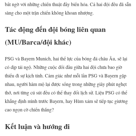
bất ngờ với những chiến thuật đầy biến hóa. Cả hai đội đều đã sẵn
sàng cho một trận chiến không khoan nhượng.
Tác động đến đội bóng liên quan
(MU/Barca/đội khác)
PSG và Bayern Munich, hai thế lực của bóng đá châu Âu, sẽ lại
có dịp tái ngộ. Những cuộc đối đầu giữa hai đội chưa bao giờ
thiếu đi sự kịch tính. Cảm giác như mỗi lần PSG và Bayern gặp
nhau, người hâm mộ lại được sống trong những giây phút nghẹt
thở, nơi từng cú sút đều có thể thay đổi lịch sử. Liệu PSG có thể
khẳng định mình trước Bayern, hay Hùm xám sẽ tiếp tục giương
cao ngọn cờ chiến thắng?
Kết luận và hướng đi