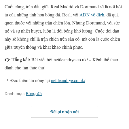
Cuối cùng, trận đấu giữa Real Madrid và Dortmund sẽ là nơi hội
tụ của những tinh hoa bóng đá. Real, với
ADN vô địch
, đã quá
quen thuộc với những trận chiến lớn. Nhưng Dortmund, với sức
trẻ và sự nhiệt huyết, luôn là đội bóng khó lường. Cuộc đối đầu
này sẽ không chỉ là trận chiến trên sân cỏ, mà còn là cuộc chiến
giữa truyền thống và khát khao chinh phục.
👉 Tổng kết:
Bài viết bởi nettleandrye.co.uk/ – Kênh thể thao
dành cho fan thực thụ!
📌 Đọc thêm tin nóng tại
nettleandrye.co.uk/
Danh mục:
Bóng đá
Để lại nhận xét