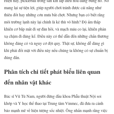
Hiện nay, pickleball trong sân kín lắp điều hòa đang bùng nổ. Nó
mang lại sự tiện lợi, giúp người chơi tránh được cái nắng như
thiêu đốt hay những cơn mưa bất chợt. Nhưng bạn có biết rằng
môi trường lạnh này lại chính là kẻ thù vô hình? Độ ẩm thấp
khiến cơ bắp mất đi sự đàn hồi, và mạch máu co lại, khiến phản
xạ chậm đi đáng kể. Điều này có thể dẫn đến những chấn thương
không đáng có và nguy cơ đột quỵ. Thật sự, không dễ dàng gì
khi phải đối mặt với điều này nếu chúng ta không có sự chuẩn bị
đúng đắn.
Phân tích chi tiết phát biểu liên quan
đến nhân vật khác
Bác sĩ Vũ Tú Nam, người đứng đầu khoa Phẫu thuật Nội soi
khớp và Y học thể thao tại Trung tâm Vinmec, đã đưa ra cảnh
báo mạnh mẽ về hiện tượng sốc nhiệt. Ông nhấn mạnh rằng việc