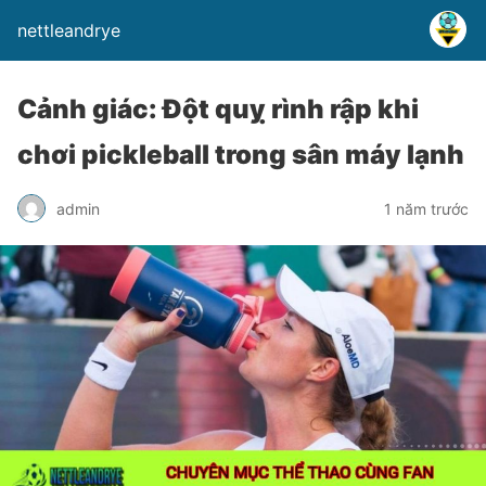
nettleandrye
Cảnh giác: Đột quỵ rình rập khi
chơi pickleball trong sân máy lạnh
admin
1 năm trước