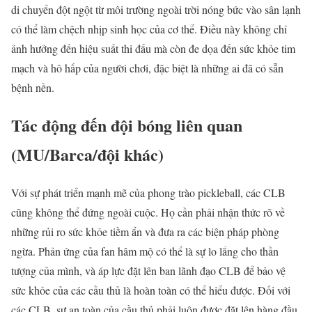
di chuyển đột ngột từ môi trường ngoài trời nóng bức vào sân lạnh
có thể làm chệch nhịp sinh học của cơ thể. Điều này không chỉ
ảnh hưởng đến hiệu suất thi đấu mà còn đe dọa đến sức khỏe tim
mạch và hô hấp của người chơi, đặc biệt là những ai đã có sẵn
bệnh nền.
Tác động đến đội bóng liên quan
(MU/Barca/đội khác)
Với sự phát triển mạnh mẽ của phong trào pickleball, các CLB
cũng không thể đứng ngoài cuộc. Họ cần phải nhận thức rõ về
những rủi ro sức khỏe tiềm ẩn và đưa ra các biện pháp phòng
ngừa. Phản ứng của fan hâm mộ có thể là sự lo lắng cho thần
tượng của mình, và áp lực đặt lên ban lãnh đạo CLB để bảo vệ
sức khỏe của các cầu thủ là hoàn toàn có thể hiểu được. Đối với
các CLB, sự an toàn của cầu thủ phải luôn được đặt lên hàng đầu.